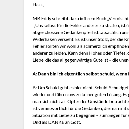
Hass,…
MB Eddy schreibt dazu in ihrem Buch „Vermischte
„Uns selbst für die Fehler anderer zu strafen, is
abgeschossene Gedankenpfeil ist tatsächlich uns
Widerhaken versieht. Es ist unser Stolz, der die 
Fehler sollten wir wohl als schmerzlich empfinden,
anderer zu leiden. Kann denn Hohes oder Tiefes, 
Liebe, die das allgegenwärtige Gute ist – die unend
A: Dann bin ich eigentlich selbst schuld, wenn 
B: Um Schuld geht es hier nicht. Schuld, Schuldge
wieder und führen uns zu keiner guten Lösung. Es
man sich nicht als Opfer der Umstände betrachte
ist verantwortlich für die Gedanken, die man mit 
Situation mit Liebe zu begegnen – zum Segen für s
Und als DANKE an Gott.